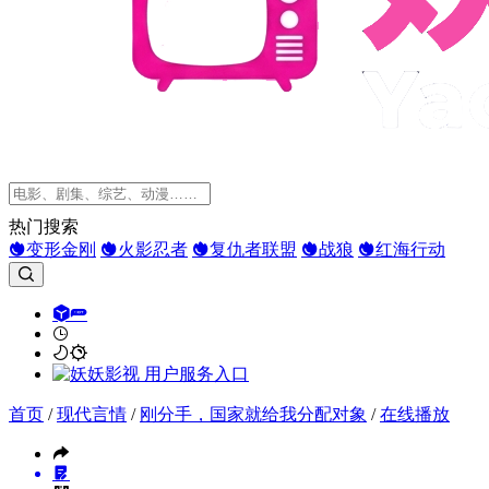
热门搜索
变形金刚
火影忍者
复仇者联盟
战狼
红海行动
首页
/
现代言情
/
刚分手，国家就给我分配对象
/
在线播放