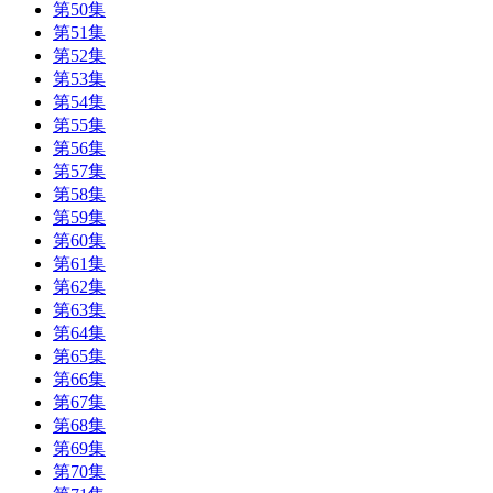
第50集
第51集
第52集
第53集
第54集
第55集
第56集
第57集
第58集
第59集
第60集
第61集
第62集
第63集
第64集
第65集
第66集
第67集
第68集
第69集
第70集