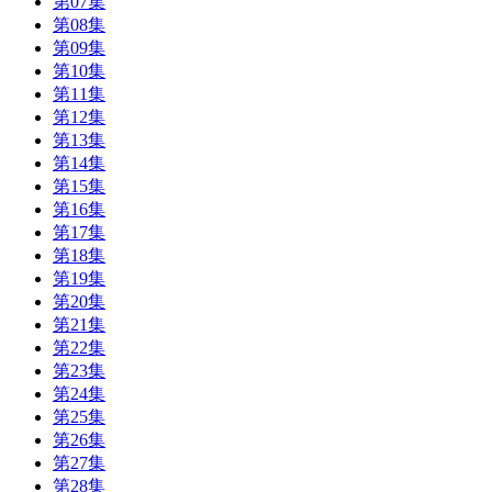
第07集
第08集
第09集
第10集
第11集
第12集
第13集
第14集
第15集
第16集
第17集
第18集
第19集
第20集
第21集
第22集
第23集
00:00
/
0:00
第24集
第25集
第26集
第27集
第28集