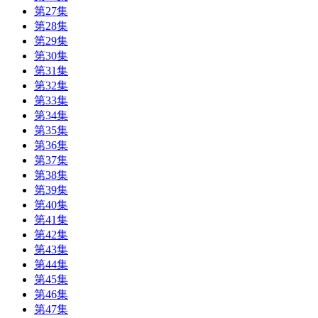
第27集
第28集
第29集
第30集
第31集
第32集
第33集
第34集
第35集
第36集
第37集
第38集
第39集
第40集
第41集
第42集
第43集
第44集
第45集
第46集
第47集