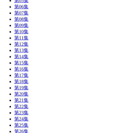
第05集
第06集
第07集
第08集
第09集
第10集
第11集
第12集
第13集
第14集
第15集
第16集
第17集
第18集
第19集
第20集
第21集
第22集
第23集
第24集
第25集
第26集