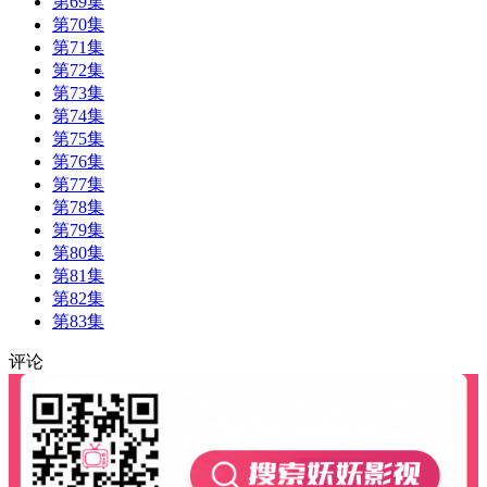
第69集
第70集
第71集
第72集
第73集
第74集
第75集
第76集
第77集
第78集
第79集
第80集
第81集
第82集
第83集
评论