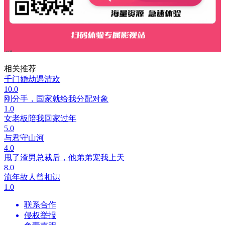
相关推荐
千门婚劫遇清欢
10.0
刚分手，国家就给我分配对象
1.0
女老板陪我回家过年
5.0
与君守山河
4.0
甩了渣男总裁后，他弟弟宠我上天
8.0
流年故人曾相识
1.0
联系合作
侵权举报