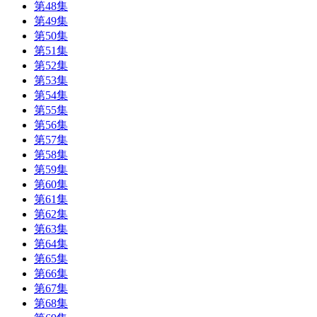
第48集
第49集
第50集
第51集
第52集
第53集
第54集
第55集
第56集
第57集
第58集
第59集
第60集
第61集
第62集
第63集
第64集
第65集
第66集
第67集
第68集