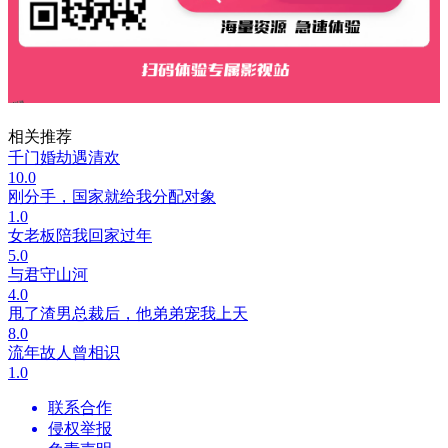
相关推荐
千门婚劫遇清欢
10.0
刚分手，国家就给我分配对象
1.0
女老板陪我回家过年
5.0
与君守山河
4.0
甩了渣男总裁后，他弟弟宠我上天
8.0
流年故人曾相识
1.0
联系合作
侵权举报