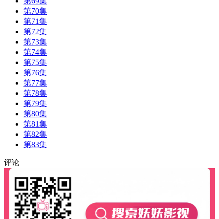
第69集
第70集
第71集
第72集
第73集
第74集
第75集
第76集
第77集
第78集
第79集
第80集
第81集
第82集
第83集
评论