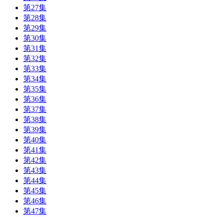
第27集
第28集
第29集
第30集
第31集
第32集
第33集
第34集
第35集
第36集
第37集
第38集
第39集
第40集
第41集
第42集
第43集
第44集
第45集
第46集
第47集