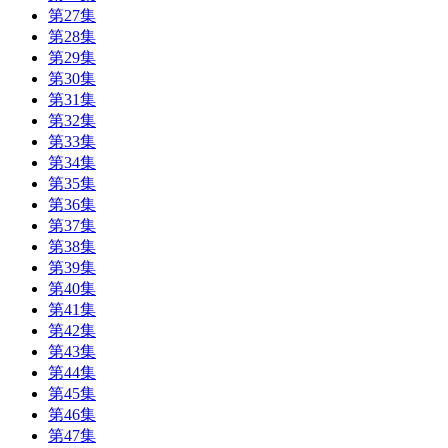
第27集
第28集
第29集
第30集
第31集
第32集
第33集
第34集
第35集
第36集
第37集
第38集
第39集
第40集
第41集
第42集
第43集
第44集
第45集
第46集
第47集