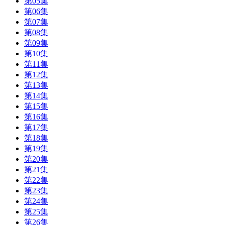
第05集
第06集
第07集
第08集
第09集
第10集
第11集
第12集
第13集
第14集
第15集
第16集
第17集
第18集
第19集
第20集
第21集
第22集
第23集
第24集
第25集
第26集