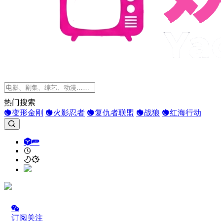
热门搜索
变形金刚
火影忍者
复仇者联盟
战狼
红海行动
订阅关注