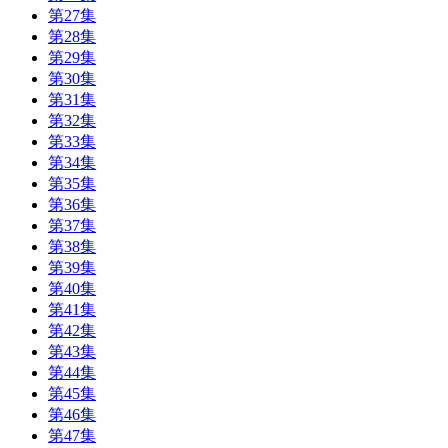
第27集
第28集
第29集
第30集
第31集
第32集
第33集
第34集
第35集
第36集
第37集
第38集
第39集
第40集
第41集
第42集
第43集
第44集
第45集
第46集
第47集