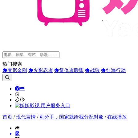
热门搜索
变形金刚
火影忍者
复仇者联盟
战狼
红海行动
首页
/
现代言情
/
刚分手，国家就给我分配对象
/
在线播放