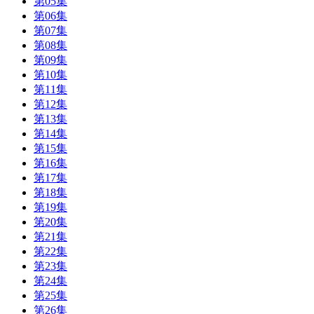
第05集
第06集
第07集
第08集
第09集
第10集
第11集
第12集
第13集
第14集
第15集
第16集
第17集
第18集
第19集
第20集
第21集
第22集
第23集
第24集
第25集
第26集