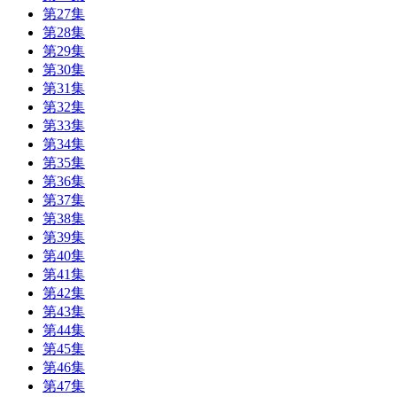
第27集
第28集
第29集
第30集
第31集
第32集
第33集
第34集
第35集
第36集
第37集
第38集
第39集
第40集
第41集
第42集
第43集
第44集
第45集
第46集
第47集