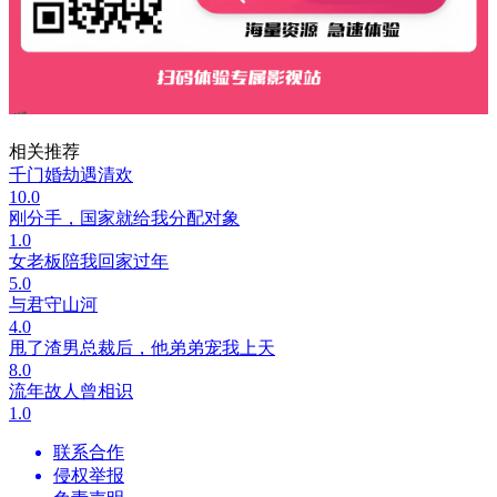
相关推荐
千门婚劫遇清欢
10.0
刚分手，国家就给我分配对象
1.0
女老板陪我回家过年
5.0
与君守山河
4.0
甩了渣男总裁后，他弟弟宠我上天
8.0
流年故人曾相识
1.0
联系合作
侵权举报