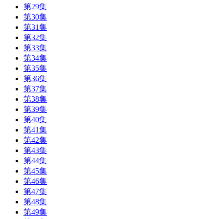
第29集
第30集
第31集
第32集
第33集
第34集
第35集
第36集
第37集
第38集
第39集
第40集
第41集
第42集
第43集
第44集
第45集
第46集
第47集
第48集
第49集