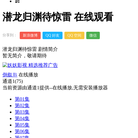
潜龙归渊待惊雷 在线观看
分享到：
新浪微博
QQ 好友
QQ 空间
微信
潜龙归渊待惊雷 剧情简介
暂无简介，敬请期待
倒叙
在线播放
通道1(75)
当前资源由通道1提供--在线播放,无需安装播放器
第01集
00:00
/
0:00
第02集
第03集
第04集
第05集
第06集
第07集