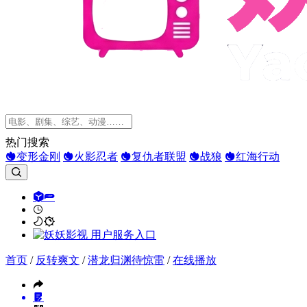
热门搜索
变形金刚
火影忍者
复仇者联盟
战狼
红海行动
首页
/
反转爽文
/
潜龙归渊待惊雷
/
在线播放