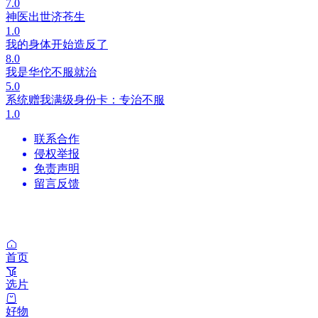
7.0
神医出世济苍生
1.0
我的身体开始造反了
8.0
我是华佗不服就治
5.0
系统赠我满级身份卡：专治不服
1.0
联系合作
侵权举报
免责声明
留言反馈
首页
选片
好物