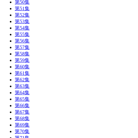
第50集
第51集
第52集
第53集
第54集
第55集
第56集
第57集
第58集
第59集
第60集
第61集
第62集
第63集
第64集
第65集
第66集
第67集
第68集
第69集
第70集
第71集