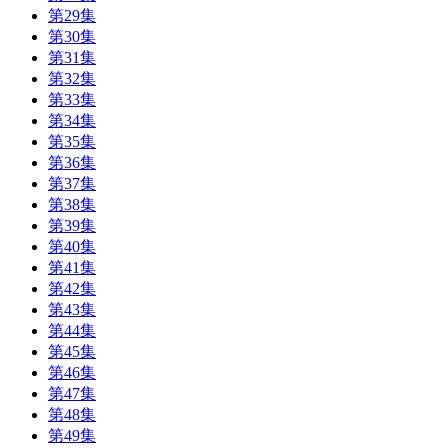
第29集
第30集
第31集
第32集
第33集
第34集
第35集
第36集
第37集
第38集
第39集
第40集
第41集
第42集
第43集
第44集
第45集
第46集
第47集
第48集
第49集