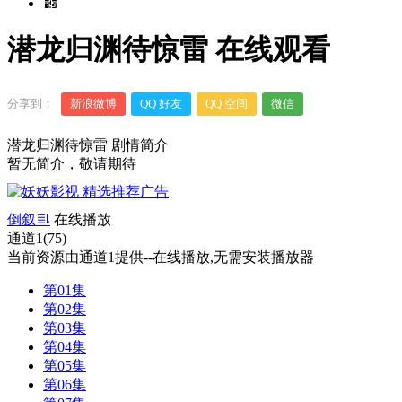
潜龙归渊待惊雷 在线观看
分享到：
新浪微博
QQ 好友
QQ 空间
微信
潜龙归渊待惊雷 剧情简介
暂无简介，敬请期待
倒叙
在线播放
通道1(75)
当前资源由通道1提供--在线播放,无需安装播放器
第01集
第02集
第03集
第04集
第05集
第06集