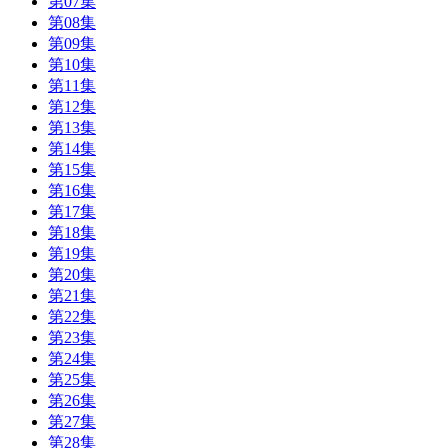
第07集
第08集
第09集
第10集
第11集
第12集
第13集
第14集
第15集
第16集
第17集
第18集
第19集
第20集
第21集
第22集
第23集
00:00
/
0:00
第24集
第25集
第26集
第27集
第28集