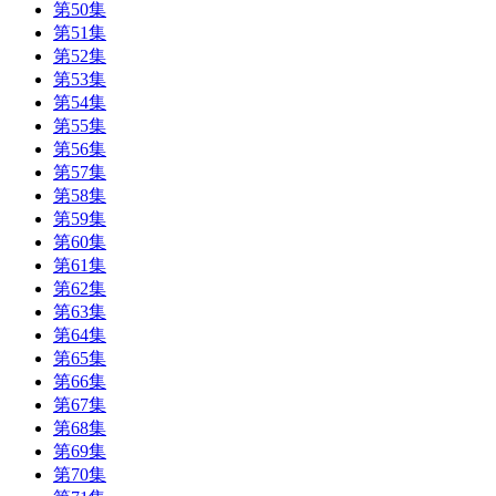
第50集
第51集
第52集
第53集
第54集
第55集
第56集
第57集
第58集
第59集
第60集
第61集
第62集
第63集
第64集
第65集
第66集
第67集
第68集
第69集
第70集