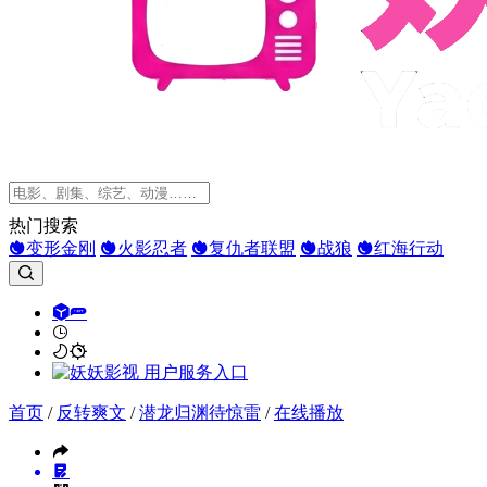
热门搜索
变形金刚
火影忍者
复仇者联盟
战狼
红海行动
首页
/
反转爽文
/
潜龙归渊待惊雷
/
在线播放