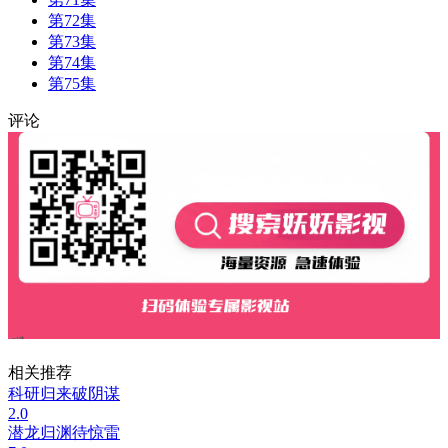
第72集
第73集
第74集
第75集
评论
相关推荐
科研归来破阴谋
2.0
潜龙归渊待惊雷