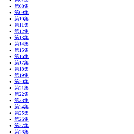
第08集
第09集
第10集
第11集
第12集
第13集
第14集
第15集
第16集
第17集
第18集
第19集
第20集
第21集
第22集
第23集
第24集
第25集
第26集
第27集
第28集