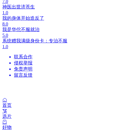
7.0
神医出世济苍生
1.0
我的身体开始造反了
8.0
我是华佗不服就治
5.0
系统赠我满级身份卡：专治不服
1.0
联系合作
侵权举报
免责声明
留言反馈
首页
选片
好物