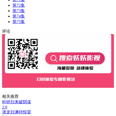
第72集
第73集
第74集
第75集
评论
相关推荐
科研归来破阴谋
2.0
潜龙归渊待惊雷