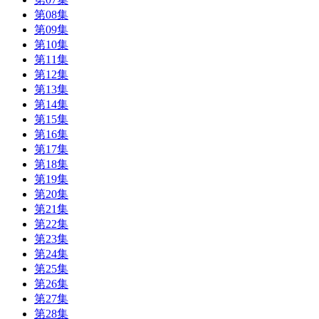
第08集
第09集
第10集
第11集
第12集
第13集
第14集
第15集
第16集
第17集
第18集
第19集
第20集
第21集
第22集
第23集
第24集
第25集
第26集
第27集
第28集