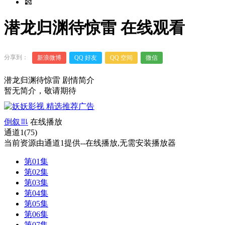
潜龙归渊待惊雷 在线观看
分享到：
新浪微博
QQ 好友
QQ 空间
微信
潜龙归渊待惊雷 剧情简介
暂无简介，敬请期待
倒叙
在线播放
通道1(75)
当前资源由通道1提供--在线播放,无需安装播放器
第01集
00:00
/
0:00
第02集
第03集
第04集
第05集
第06集
第07集