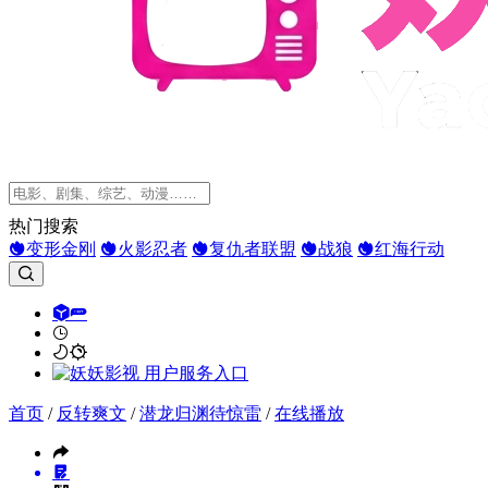
热门搜索
变形金刚
火影忍者
复仇者联盟
战狼
红海行动
首页
/
反转爽文
/
潜龙归渊待惊雷
/
在线播放