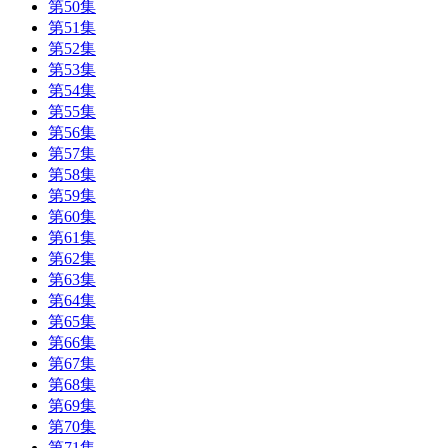
第50集
第51集
第52集
第53集
第54集
第55集
第56集
第57集
第58集
第59集
第60集
第61集
第62集
第63集
第64集
第65集
第66集
第67集
第68集
第69集
第70集
第71集