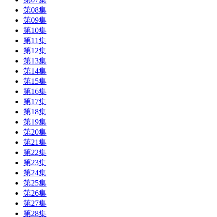
第08集
第09集
第10集
第11集
第12集
第13集
第14集
第15集
第16集
第17集
第18集
第19集
第20集
第21集
第22集
第23集
第24集
第25集
第26集
第27集
第28集