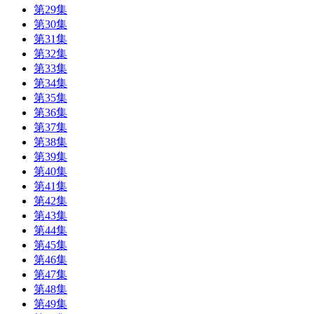
第29集
第30集
第31集
第32集
第33集
第34集
第35集
第36集
第37集
第38集
第39集
第40集
第41集
第42集
第43集
第44集
第45集
第46集
第47集
第48集
第49集