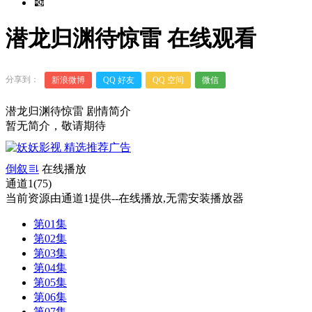
潜龙归渊待惊雷 在线观看
分享到：
新浪微博
QQ 好友
QQ 空间
微信
潜龙归渊待惊雷 剧情简介
暂无简介，敬请期待
倒叙
在线播放
通道1(75)
当前资源由通道1提供--在线播放,无需安装播放器
第01集
00:00
/
0:00
第02集
第03集
第04集
第05集
第06集
第07集