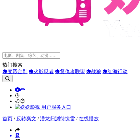
热门搜索
变形金刚
火影忍者
复仇者联盟
战狼
红海行动
首页
/
反转爽文
/
潜龙归渊待惊雷
/
在线播放