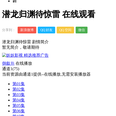
潜龙归渊待惊雷 在线观看
分享到：
新浪微博
QQ 好友
QQ 空间
微信
潜龙归渊待惊雷 剧情简介
暂无简介，敬请期待
倒叙
在线播放
通道1(75)
当前资源由通道1提供--在线播放,无需安装播放器
第01集
第02集
第03集
第04集
第05集
第06集