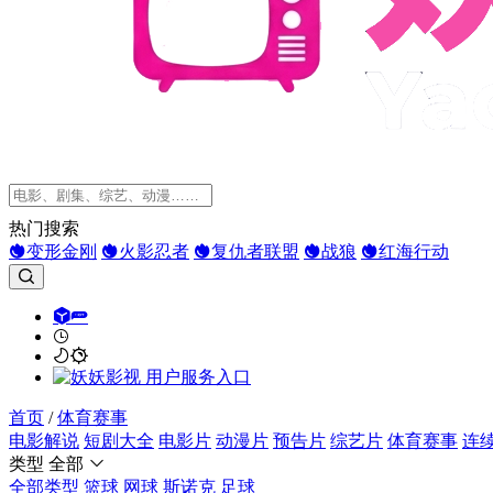
热门搜索
变形金刚
火影忍者
复仇者联盟
战狼
红海行动
首页
/
体育赛事
电影解说
短剧大全
电影片
动漫片
预告片
综艺片
体育赛事
连
类型
全部
全部类型
篮球
网球
斯诺克
足球