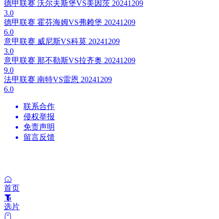
德甲联赛 沃尔夫斯堡VS美因茨 20241209
3.0
德甲联赛 霍芬海姆VS弗赖堡 20241209
6.0
意甲联赛 威尼斯VS科莫 20241209
3.0
意甲联赛 那不勒斯VS拉齐奥 20241209
9.0
法甲联赛 南特VS雷恩 20241209
6.0
联系合作
侵权举报
免责声明
留言反馈
首页
选片