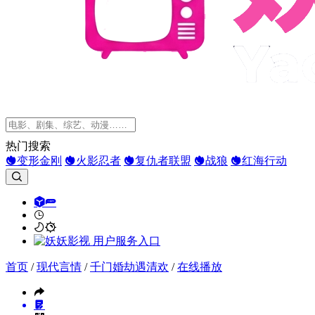
热门搜索
变形金刚
火影忍者
复仇者联盟
战狼
红海行动
首页
/
现代言情
/
千门婚劫遇清欢
/
在线播放