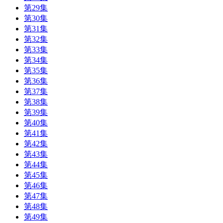
第29集
第30集
第31集
第32集
第33集
第34集
第35集
第36集
第37集
第38集
第39集
第40集
第41集
第42集
第43集
第44集
第45集
第46集
第47集
第48集
第49集