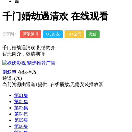
千门婚劫遇清欢 在线观看
分享到：
新浪微博
QQ 好友
QQ 空间
微信
千门婚劫遇清欢 剧情简介
暂无简介，敬请期待
倒叙
在线播放
通道1(70)
当前资源由通道1提供--在线播放,无需安装播放器
第01集
第02集
第03集
第04集
第05集
第06集