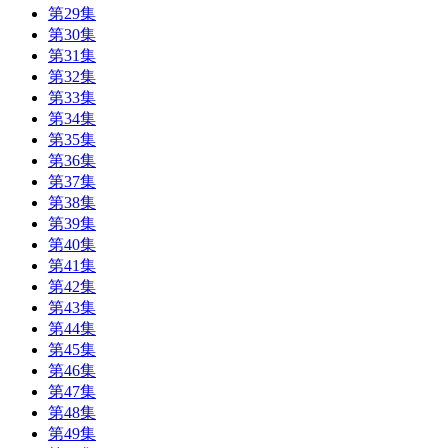
第29集
第30集
第31集
第32集
第33集
第34集
第35集
第36集
第37集
第38集
第39集
第40集
第41集
第42集
第43集
第44集
第45集
第46集
第47集
第48集
第49集