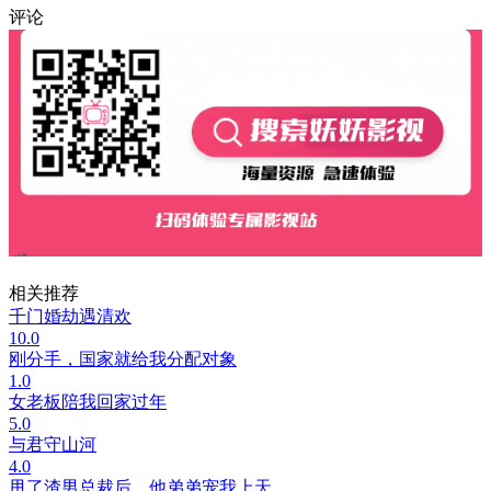
评论
相关推荐
千门婚劫遇清欢
10.0
刚分手，国家就给我分配对象
1.0
女老板陪我回家过年
5.0
与君守山河
4.0
甩了渣男总裁后，他弟弟宠我上天