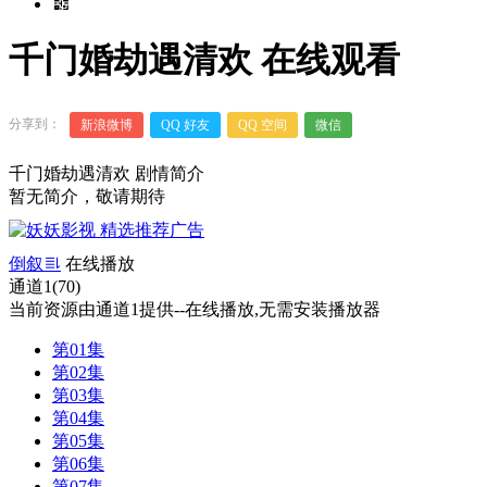
千门婚劫遇清欢 在线观看
分享到：
新浪微博
QQ 好友
QQ 空间
微信
千门婚劫遇清欢 剧情简介
暂无简介，敬请期待
倒叙
在线播放
通道1(70)
当前资源由通道1提供--在线播放,无需安装播放器
第01集
00:00
/
0:00
第02集
第03集
第04集
第05集
第06集
第07集