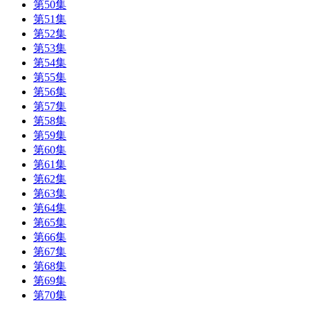
第50集
第51集
第52集
第53集
第54集
第55集
第56集
第57集
第58集
第59集
第60集
第61集
第62集
第63集
第64集
第65集
第66集
第67集
第68集
第69集
第70集