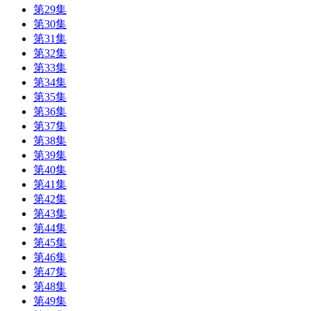
第29集
第30集
第31集
第32集
第33集
第34集
第35集
第36集
第37集
第38集
第39集
第40集
第41集
第42集
第43集
第44集
第45集
第46集
第47集
第48集
第49集