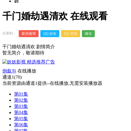
千门婚劫遇清欢 在线观看
分享到：
新浪微博
QQ 好友
QQ 空间
微信
千门婚劫遇清欢 剧情简介
暂无简介，敬请期待
倒叙
在线播放
通道1(70)
当前资源由通道1提供--在线播放,无需安装播放器
第01集
00:00
/
0:00
第02集
第03集
第04集
第05集
第06集
第07集