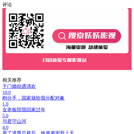
评论
相关推荐
千门婚劫遇清欢
10.0
刚分手，国家就给我分配对象
1.0
女老板陪我回家过年
5.0
与君守山河
4.0
甩了渣男总裁后，他弟弟宠我上天