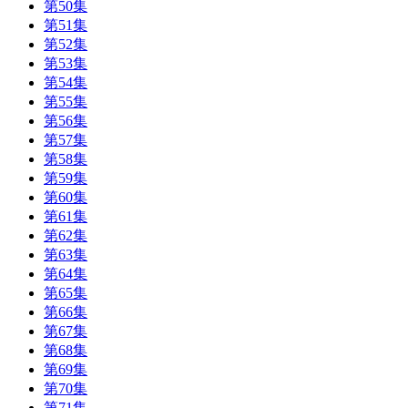
第50集
第51集
第52集
第53集
第54集
第55集
第56集
第57集
第58集
第59集
第60集
第61集
第62集
第63集
第64集
第65集
第66集
第67集
第68集
第69集
第70集
第71集