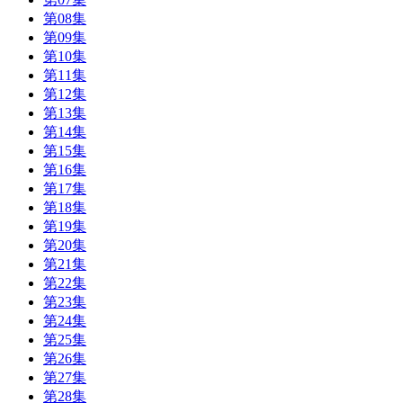
第08集
第09集
第10集
第11集
第12集
第13集
第14集
第15集
第16集
第17集
第18集
第19集
第20集
第21集
第22集
第23集
第24集
第25集
第26集
第27集
第28集