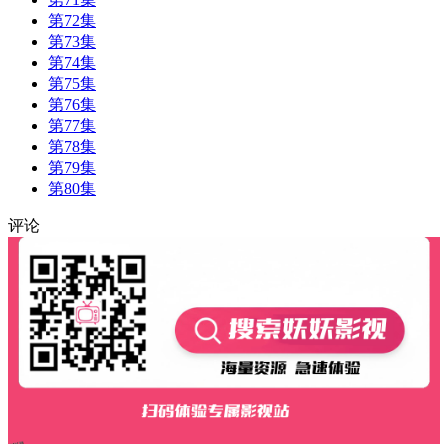
第72集
第73集
第74集
第75集
第76集
第77集
第78集
第79集
第80集
评论