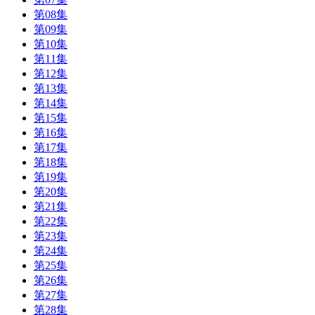
第08集
第09集
第10集
第11集
第12集
第13集
第14集
第15集
第16集
第17集
第18集
第19集
第20集
第21集
第22集
第23集
第24集
第25集
第26集
第27集
第28集