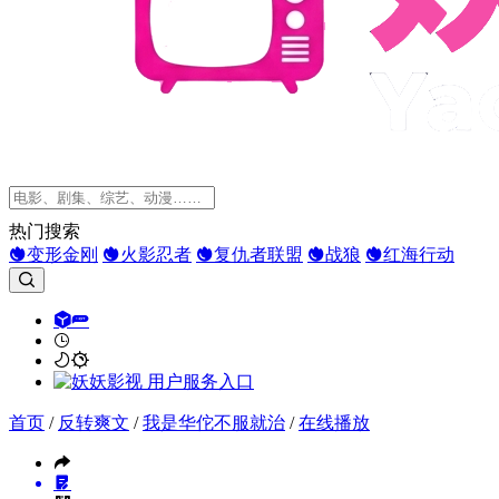
热门搜索
变形金刚
火影忍者
复仇者联盟
战狼
红海行动
首页
/
反转爽文
/
我是华佗不服就治
/
在线播放