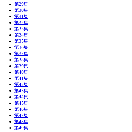
第29集
第30集
第31集
第32集
第33集
第34集
第35集
第36集
第37集
第38集
第39集
第40集
第41集
第42集
第43集
第44集
第45集
第46集
第47集
第48集
第49集