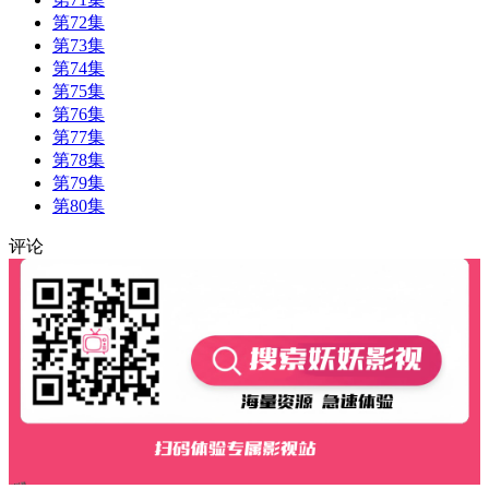
第72集
第73集
第74集
第75集
第76集
第77集
第78集
第79集
第80集
评论