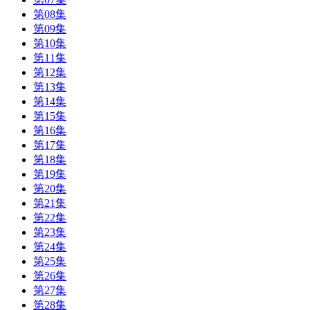
第08集
第09集
第10集
第11集
第12集
第13集
第14集
第15集
第16集
第17集
第18集
第19集
第20集
第21集
第22集
第23集
第24集
第25集
第26集
第27集
第28集