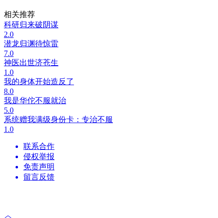
相关推荐
科研归来破阴谋
2.0
潜龙归渊待惊雷
7.0
神医出世济苍生
1.0
我的身体开始造反了
8.0
我是华佗不服就治
5.0
系统赠我满级身份卡：专治不服
1.0
联系合作
侵权举报
免责声明
留言反馈