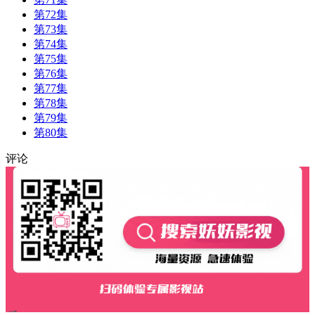
第72集
第73集
第74集
第75集
第76集
第77集
第78集
第79集
第80集
评论