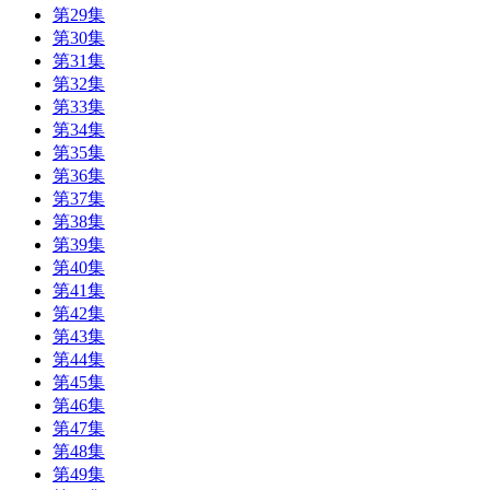
第29集
第30集
第31集
第32集
第33集
第34集
第35集
第36集
第37集
第38集
第39集
第40集
第41集
第42集
第43集
第44集
第45集
第46集
第47集
第48集
第49集