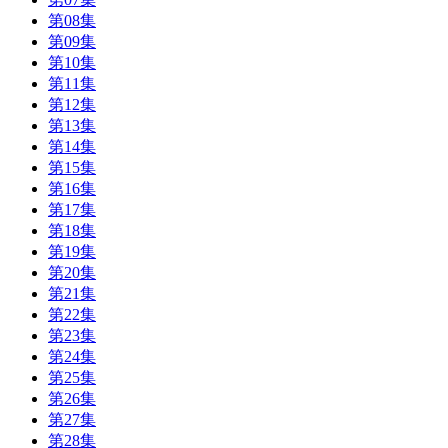
第08集
第09集
第10集
第11集
第12集
第13集
第14集
第15集
第16集
第17集
第18集
第19集
第20集
第21集
第22集
第23集
第24集
第25集
第26集
第27集
第28集