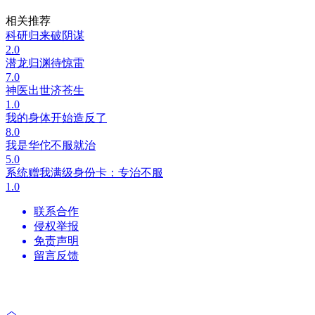
相关推荐
科研归来破阴谋
2.0
潜龙归渊待惊雷
7.0
神医出世济苍生
1.0
我的身体开始造反了
8.0
我是华佗不服就治
5.0
系统赠我满级身份卡：专治不服
1.0
联系合作
侵权举报
免责声明
留言反馈