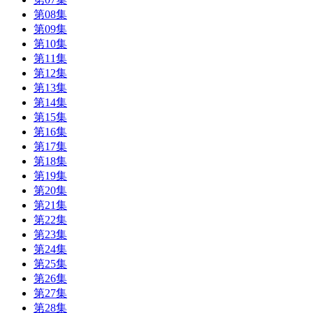
第08集
第09集
第10集
第11集
第12集
第13集
第14集
第15集
第16集
第17集
第18集
第19集
第20集
第21集
第22集
第23集
第24集
第25集
第26集
第27集
第28集