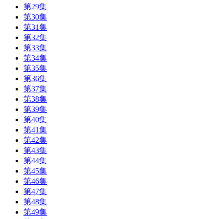
第29集
第30集
第31集
第32集
第33集
第34集
第35集
第36集
第37集
第38集
第39集
第40集
第41集
第42集
第43集
第44集
第45集
第46集
第47集
第48集
第49集