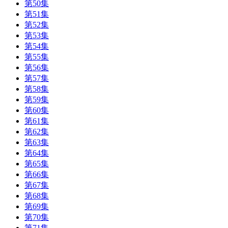
第50集
第51集
第52集
第53集
第54集
第55集
第56集
第57集
第58集
第59集
第60集
第61集
第62集
第63集
第64集
第65集
第66集
第67集
第68集
第69集
第70集
第71集