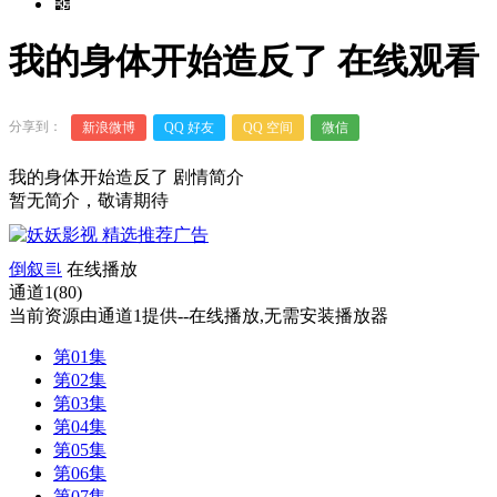
我的身体开始造反了 在线观看
分享到：
新浪微博
QQ 好友
QQ 空间
微信
我的身体开始造反了 剧情简介
暂无简介，敬请期待
倒叙
在线播放
通道1(80)
当前资源由通道1提供--在线播放,无需安装播放器
第01集
00:00
/
0:00
第02集
第03集
第04集
第05集
第06集
第07集