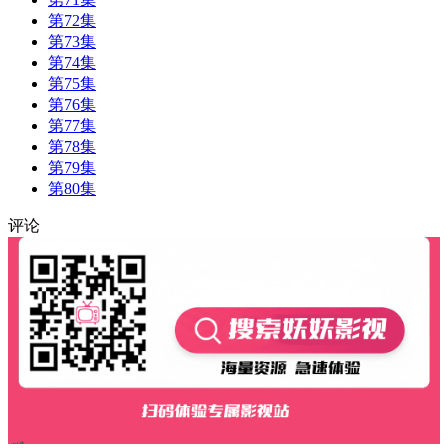
第72集
第73集
第74集
第75集
第76集
第77集
第78集
第79集
第80集
评论