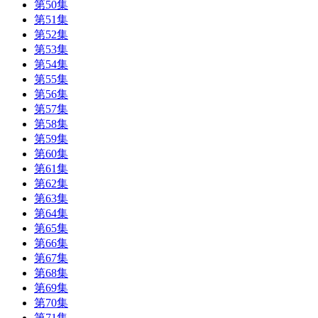
第50集
第51集
第52集
第53集
第54集
第55集
第56集
第57集
第58集
第59集
第60集
第61集
第62集
第63集
第64集
第65集
第66集
第67集
第68集
第69集
第70集
第71集