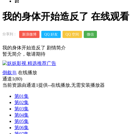
我的身体开始造反了 在线观看
分享到：
新浪微博
QQ 好友
QQ 空间
微信
我的身体开始造反了 剧情简介
暂无简介，敬请期待
倒叙
在线播放
通道1(80)
当前资源由通道1提供--在线播放,无需安装播放器
第01集
00:00
/
0:00
第02集
第03集
第04集
第05集
第06集
第07集