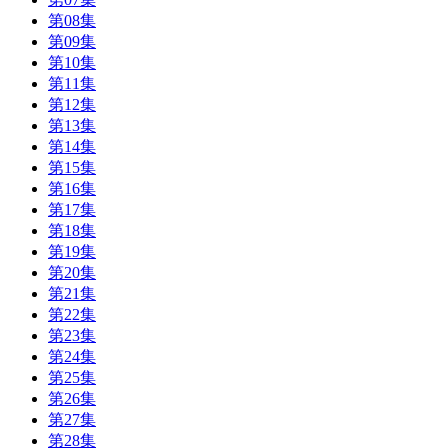
第08集
第09集
第10集
第11集
第12集
第13集
第14集
第15集
第16集
第17集
第18集
第19集
第20集
第21集
第22集
第23集
第24集
第25集
第26集
第27集
第28集