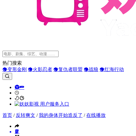
热门搜索
变形金刚
火影忍者
复仇者联盟
战狼
红海行动
首页
/
反转爽文
/
我的身体开始造反了
/
在线播放