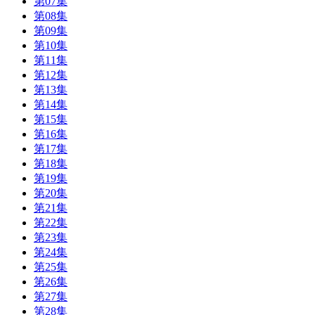
第07集
第08集
第09集
第10集
第11集
第12集
第13集
第14集
第15集
第16集
第17集
第18集
第19集
第20集
第21集
第22集
第23集
00:00
/
0:00
第24集
第25集
第26集
第27集
第28集