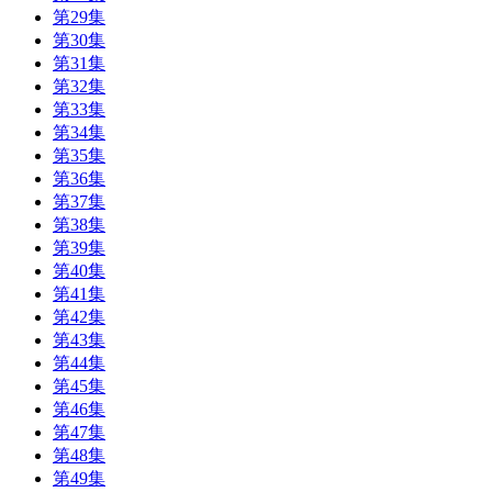
第29集
第30集
第31集
第32集
第33集
第34集
第35集
第36集
第37集
第38集
第39集
第40集
第41集
第42集
第43集
第44集
第45集
第46集
第47集
第48集
第49集