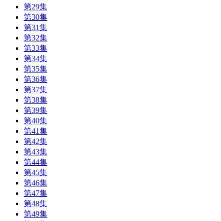
第29集
第30集
第31集
第32集
第33集
第34集
第35集
第36集
第37集
第38集
第39集
第40集
第41集
第42集
第43集
第44集
第45集
第46集
第47集
第48集
第49集