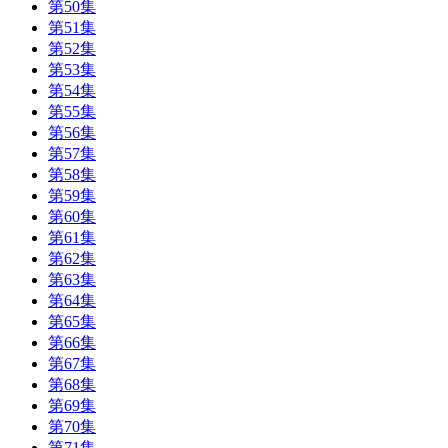
第50集
第51集
第52集
第53集
第54集
第55集
第56集
第57集
第58集
第59集
第60集
第61集
第62集
第63集
第64集
第65集
第66集
第67集
第68集
第69集
第70集
第71集