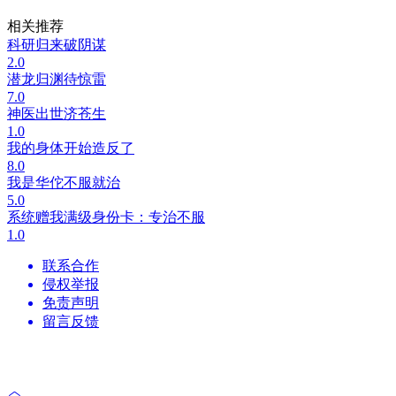
相关推荐
科研归来破阴谋
2.0
潜龙归渊待惊雷
7.0
神医出世济苍生
1.0
我的身体开始造反了
8.0
我是华佗不服就治
5.0
系统赠我满级身份卡：专治不服
1.0
联系合作
侵权举报
免责声明
留言反馈