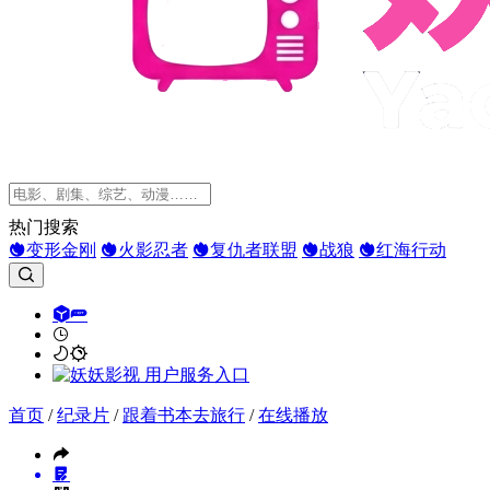
热门搜索
变形金刚
火影忍者
复仇者联盟
战狼
红海行动
首页
/
纪录片
/
跟着书本去旅行
/
在线播放