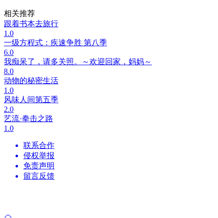
相关推荐
跟着书本去旅行
1.0
一级方程式：疾速争胜 第八季
6.0
我痴呆了，请多关照。～欢迎回家，妈妈～
8.0
动物的秘密生活
1.0
风味人间第五季
2.0
艺流·拳击之路
1.0
联系合作
侵权举报
免责声明
留言反馈