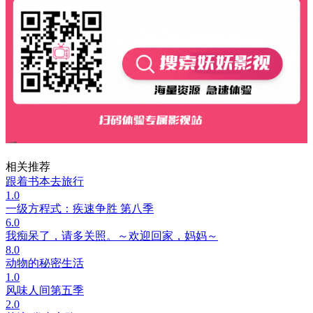
相关推荐
跟着书本去旅行
1.0
一级方程式：疾速争胜 第八季
6.0
我痴呆了，请多关照。～欢迎回家，妈妈～
8.0
动物的秘密生活
1.0
风味人间第五季
2.0