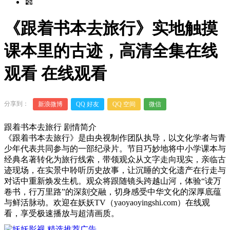
《跟着书本去旅行》实地触摸
课本里的古迹，高清全集在线
观看 在线观看
分享到：
新浪微博
QQ 好友
QQ 空间
微信
跟着书本去旅行 剧情简介
《跟着书本去旅行》是由央视制作团队执导，以文化学者与青
少年代表共同参与的一部纪录片。节目巧妙地将中小学课本与
经典名著转化为旅行线索，带领观众从文字走向现实，亲临古
迹现场，在实景中聆听历史故事，让沉睡的文化遗产在行走与
对话中重新焕发生机。观众将跟随镜头跨越山河，体验“读万
卷书，行万里路”的深刻交融，切身感受中华文化的深厚底蕴
与鲜活脉动。欢迎在妖妖TV（yaoyaoyingshi.com）在线观
看，享受极速播放与超清画质。
00:00
/
0:00