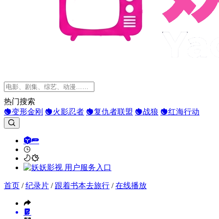
热门搜索
变形金刚
火影忍者
复仇者联盟
战狼
红海行动
首页
/
纪录片
/
跟着书本去旅行
/
在线播放