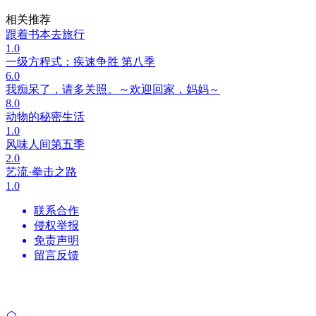
相关推荐
跟着书本去旅行
1.0
一级方程式：疾速争胜 第八季
6.0
我痴呆了，请多关照。～欢迎回家，妈妈～
8.0
动物的秘密生活
1.0
风味人间第五季
2.0
艺流·拳击之路
1.0
联系合作
侵权举报
免责声明
留言反馈