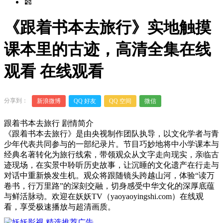
《跟着书本去旅行》实地触摸
课本里的古迹，高清全集在线
观看 在线观看
分享到：
新浪微博
QQ 好友
QQ 空间
微信
跟着书本去旅行 剧情简介
《跟着书本去旅行》是由央视制作团队执导，以文化学者与青
少年代表共同参与的一部纪录片。节目巧妙地将中小学课本与
经典名著转化为旅行线索，带领观众从文字走向现实，亲临古
迹现场，在实景中聆听历史故事，让沉睡的文化遗产在行走与
对话中重新焕发生机。观众将跟随镜头跨越山河，体验“读万
卷书，行万里路”的深刻交融，切身感受中华文化的深厚底蕴
与鲜活脉动。欢迎在妖妖TV（yaoyaoyingshi.com）在线观
看，享受极速播放与超清画质。
00:00
/
0:00