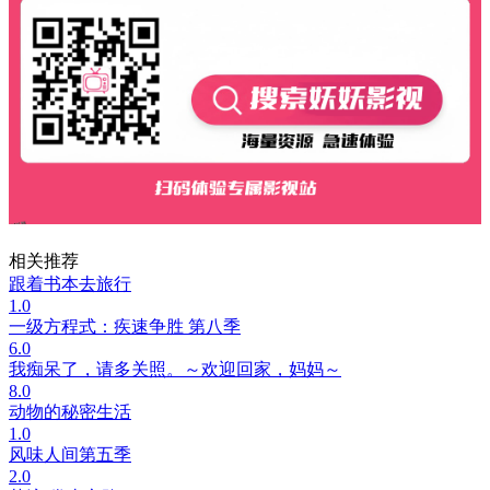
相关推荐
跟着书本去旅行
1.0
一级方程式：疾速争胜 第八季
6.0
我痴呆了，请多关照。～欢迎回家，妈妈～
8.0
动物的秘密生活
1.0
风味人间第五季
2.0