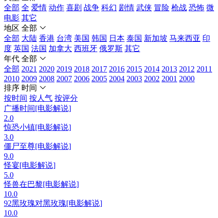
全部
全
爱情
动作
喜剧
战争
科幻
剧情
武侠
冒险
枪战
恐怖
微
电影
其它
地区
全部
全部
大陆
香港
台湾
美国
韩国
日本
泰国
新加坡
马来西亚
印
度
英国
法国
加拿大
西班牙
俄罗斯
其它
年代
全部
全部
2021
2020
2019
2018
2017
2016
2015
2014
2013
2012
2011
2010
2009
2008
2007
2006
2005
2004
2003
2002
2001
2000
排序
时间
按时间
按人气
按评分
广播时间[电影解说]
2.0
惊恐小镇[电影解说]
3.0
僵尸至尊[电影解说]
9.0
怪宴[电影解说]
5.0
怪兽在巴黎[电影解说]
10.0
92黑玫瑰对黑玫瑰[电影解说]
10.0