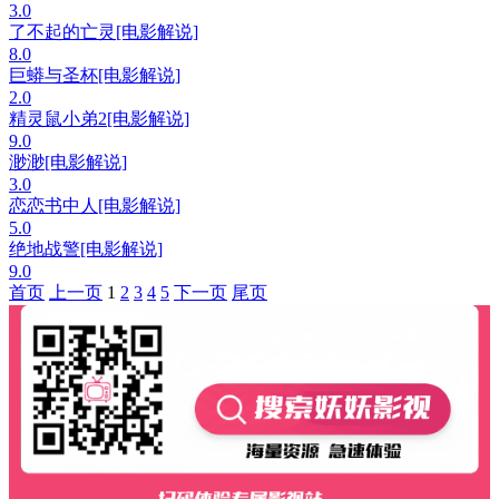
3.0
了不起的亡灵[电影解说]
8.0
巨蟒与圣杯[电影解说]
2.0
精灵鼠小弟2[电影解说]
9.0
渺渺[电影解说]
3.0
恋恋书中人[电影解说]
5.0
绝地战警[电影解说]
9.0
首页
上一页
1
2
3
4
5
下一页
尾页