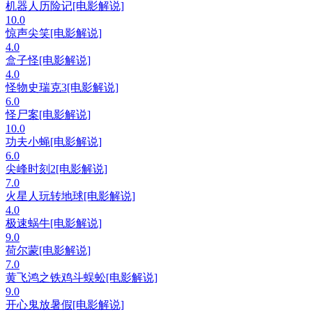
机器人历险记[电影解说]
10.0
惊声尖笑[电影解说]
4.0
盒子怪[电影解说]
4.0
怪物史瑞克3[电影解说]
6.0
怪尸案[电影解说]
10.0
功夫小蝇[电影解说]
6.0
尖峰时刻2[电影解说]
7.0
火星人玩转地球[电影解说]
4.0
极速蜗牛[电影解说]
9.0
荷尔蒙[电影解说]
7.0
黄飞鸿之铁鸡斗蜈蚣[电影解说]
9.0
开心鬼放暑假[电影解说]