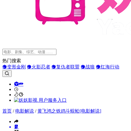
热门搜索
变形金刚
火影忍者
复仇者联盟
战狼
红海行动
首页
/
电影解说
/
黄飞鸿之铁鸡斗蜈蚣[电影解说]