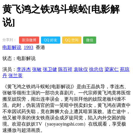
黄飞鸿之铁鸡斗蜈蚣[电影解
说]
分享到：
新浪微博
QQ 好友
QQ 空间
微信
电影解说
1993
香港
状态：电影解说
演员：
李连杰
张敏
张卫健
陈百祥
袁咏仪
徐忠信
梁家仁
苑琼
丹
张兰英
《黄飞鸿之铁鸡斗蜈蚣[电影解说]》是由王晶执导，李连杰、
张敏等领衔主演的一部功夫喜剧片。一代宗师黄飞鸿竟将医馆
搬至妓院旁，闹出连串误会，更与崇拜他的妓院老板纠缠不
清。此时，伪装清官的雷一笑暗中拐卖妇女，黄飞鸿在调查中
不幸因试药失聪，竟在舞狮大会上遭其暗算落败。逃亡途中，
他又被寻亲的侠女铁燕误会成歹徒同党，陷入内外交困的险
境。欢迎在妖妖TV（yaoyaoyingshi.com）在线观看，享受极
速播放与超清画质。