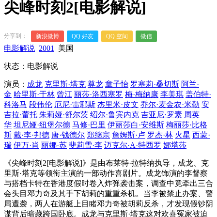
尖峰时刻2[电影解说]
分享到：
新浪微博
QQ 好友
QQ 空间
微信
电影解说
2001
美国
状态：电影解说
演员：
成龙
克里斯·塔克
尊龙
章子怡
罗塞莉·桑切斯
阿兰·
金
哈里斯·于林
曾江
丽莎·洛西塞罗
梅·梅纳康
李美琪
盖伯特·
科洛马
段伟伦
厄尼·雷耶斯
杰里米·皮文
乔尔·麦金农·米勒
安
吉拉·蕾托
朱莉娅·舒尔茨
绍尔·鲁宾内克
吉亚尼·罗素
周英
华
坦尼娅·纽堡尔德
马修·巴里
伊丽莎白·安维斯
梅丽莎·比格
斯
戴·李·邦德
唐·钱德尔
郑继宗
詹姆斯·卢
罗杰·林
火星
西蒙·
瑞
伊万·肖
丽娜·苏
斐莉雪·李
迈克尔·A·特西罗
娜塔莎
《尖峰时刻2[电影解说]》是由布莱特·拉特纳执导，成龙、克
里斯·塔克等领衔主演的一部动作喜剧片。成龙饰演的李督察
与搭档卡特在香港度假时卷入炸弹袭击案，调查中竟牵出三合
会头目邓力奇及其手下胡莉的重重杀机。当李被禁止办案、警
局遭袭，两人在游艇上目睹邓力奇被胡莉反杀，才发现假钞阴
谋背后暗藏跨国卧底。成龙与克里斯·塔克这对欢喜冤家被迫