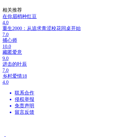
相关推荐
在你眉梢种红豆
4.0
重生2000：从追求青涩校花同桌开始
7.0
捕心师
10.0
藏匿爱意
9.0
进击的叶辰
7.0
乡村爱情18
4.0
联系合作
侵权举报
免责声明
留言反馈