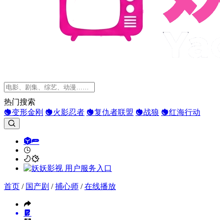
热门搜索
变形金刚
火影忍者
复仇者联盟
战狼
红海行动
首页
/
国产剧
/
捕心师
/
在线播放