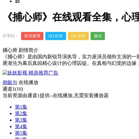
《捕心师》在线观看全集，心理
分享到：
新浪微博
QQ 好友
QQ 空间
微信
捕心师 剧情简介
《捕心师》是由国内新锐导演执导，实力派演员领衔主演的一
逐渐沦为幕后真凶精心设计的心理囚徒。在真相与幻觉的边缘，每一
倒叙
在线播放
通道1(16)
当前资源由通道1提供--在线播放,无需安装播放器
第1集
第2集
第3集
第4集
第5集