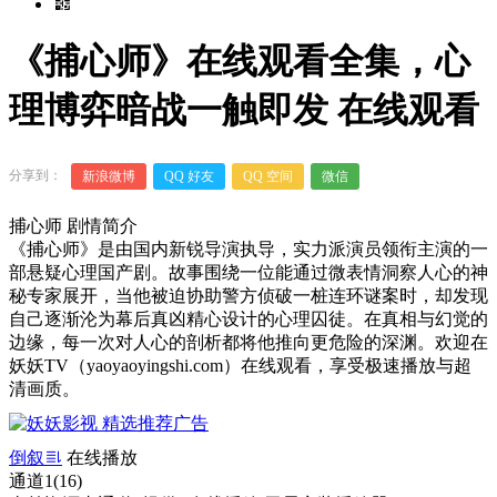
《捕心师》在线观看全集，心
理博弈暗战一触即发 在线观看
分享到：
新浪微博
QQ 好友
QQ 空间
微信
捕心师 剧情简介
《捕心师》是由国内新锐导演执导，实力派演员领衔主演的一
部悬疑心理国产剧。故事围绕一位能通过微表情洞察人心的神
秘专家展开，当他被迫协助警方侦破一桩连环谜案时，却发现
自己逐渐沦为幕后真凶精心设计的心理囚徒。在真相与幻觉的
边缘，每一次对人心的剖析都将他推向更危险的深渊。欢迎在
妖妖TV（yaoyaoyingshi.com）在线观看，享受极速播放与超
清画质。
00:00
/
0:00
倒叙
在线播放
通道1(16)