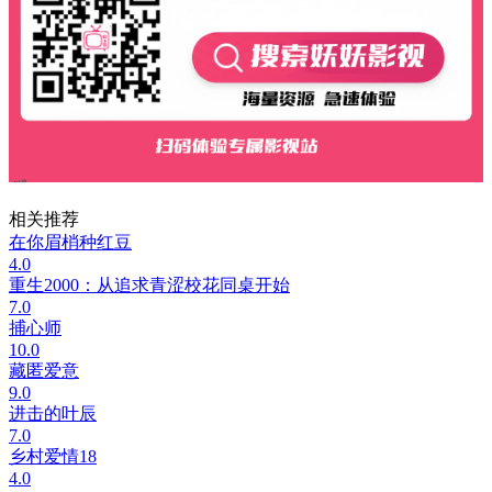
相关推荐
在你眉梢种红豆
4.0
重生2000：从追求青涩校花同桌开始
7.0
捕心师
10.0
藏匿爱意
9.0
进击的叶辰
7.0
乡村爱情18
4.0