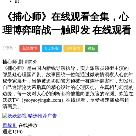
《捕心师》在线观看全集，心
理博弈暗战一触即发 在线观看
分享到：
新浪微博
QQ 好友
QQ 空间
微信
捕心师 剧情简介
《捕心师》是由国内新锐导演执导，实力派演员领衔主演的一
部悬疑心理国产剧。故事围绕一位能通过微表情洞察人心的神
秘专家展开，当他被迫协助警方侦破一桩连环谜案时，却发现
自己逐渐沦为幕后真凶精心设计的心理囚徒。在真相与幻觉的
边缘，每一次对人心的剖析都将他推向更危险的深渊。欢迎在
妖妖TV（yaoyaoyingshi.com）在线观看，享受极速播放与超
清画质。
00:00
/
0:00
倒叙
在线播放
通道1(16)