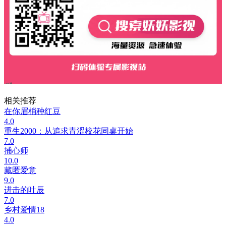
相关推荐
在你眉梢种红豆
4.0
重生2000：从追求青涩校花同桌开始
7.0
捕心师
10.0
藏匿爱意
9.0
进击的叶辰
7.0
乡村爱情18
4.0