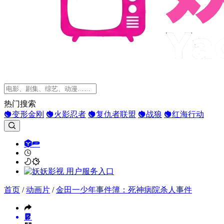
热门搜索
变形金刚
火影忍者
复仇者联盟
战狼
红海行动
首页
/
动画片
/
金田一少年事件簿：死神病院杀人事件