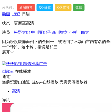
分享到：
新浪微博
QQ 好友
QQ 空间
微信
动画
1997
日语
状态：更新至高清
演员：
松野太纪
中川亚纪子
森川智之
小杉十郎太
因为极度腹痛而倒下的金田一，被送到了不动山市内有名的圣
一个“铃”。这个铃，据说是和三
展开
倒叙
在线播放
通道1
当前资源由通道1提供--在线播放,无需安装播放器
高清
评论