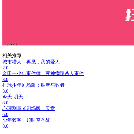
相关推荐
城市猎人：再见，我的爱人
2.0
金田一少年事件簿：死神病院杀人事件
3.0
排球少年剧场版：胜者与败者
3.0
今天·明天
8.0
心理测量者剧场版：天意
6.0
少年骇客：超时空圣战
8.0