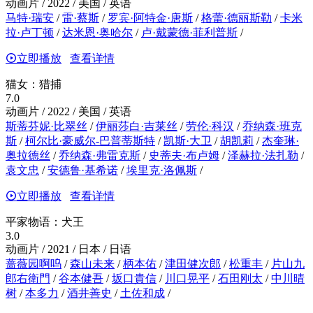
动画片 / 2022 / 美国 / 英语
马特·瑞安
/
雷·蔡斯
/
罗宾·阿特金·唐斯
/
格蕾·德丽斯勒
/
卡米
拉·卢丁顿
/
达米恩·奥哈尔
/
卢·戴蒙德·菲利普斯
/
立即播放
查看详情
猫女：猎捕
7.0
动画片 / 2022 / 美国 / 英语
斯蒂芬妮·比翠丝
/
伊丽莎白·吉莱丝
/
劳伦·科汉
/
乔纳森·班克
斯
/
柯尔比·豪威尔-巴普蒂斯特
/
凯斯·大卫
/
胡凯莉
/
杰奎琳·
奥拉德丝
/
乔纳森·弗雷克斯
/
史蒂夫·布卢姆
/
泽赫拉·法扎勒
/
袁文忠
/
安德鲁·基希诺
/
埃里克·洛佩斯
/
立即播放
查看详情
平家物语：犬王
3.0
动画片 / 2021 / 日本 / 日语
蔷薇园啊呜
/
森山未来
/
柄本佑
/
津田健次郎
/
松重丰
/
片山九
郎右衛門
/
谷本健吾
/
坂口貴信
/
川口晃平
/
石田刚太
/
中川晴
树
/
本多力
/
酒井善史
/
土佐和成
/