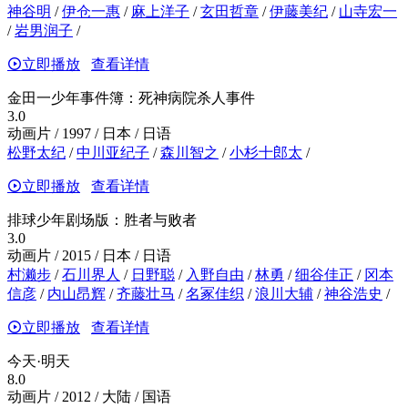
神谷明
/
伊仓一惠
/
麻上洋子
/
玄田哲章
/
伊藤美纪
/
山寺宏一
/
岩男润子
/
立即播放
查看详情
金田一少年事件簿：死神病院杀人事件
3.0
动画片 / 1997 / 日本 / 日语
松野太纪
/
中川亚纪子
/
森川智之
/
小杉十郎太
/
立即播放
查看详情
排球少年剧场版：胜者与败者
3.0
动画片 / 2015 / 日本 / 日语
村濑步
/
石川界人
/
日野聪
/
入野自由
/
林勇
/
细谷佳正
/
冈本
信彦
/
内山昂辉
/
齐藤壮马
/
名冢佳织
/
浪川大辅
/
神谷浩史
/
立即播放
查看详情
今天·明天
8.0
动画片 / 2012 / 大陆 / 国语