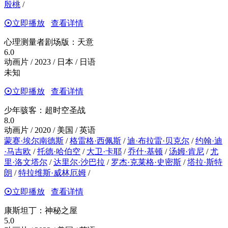
殷桃
/
立即播放
查看详情
心理测量者剧场版：天意
6.0
动画片 / 2023 / 日本 / 日语
未知
立即播放
查看详情
少年骇客：超时空圣战
8.0
动画片 / 2020 / 美国 / 英语
蒙赛·埃尔南德斯
/
格雷格·西佩斯
/
迪·布拉雷·贝克尔
/
约翰·迪
·马吉欧
/
托德·哈伯空
/
大卫·卡耶
/
乔什·基顿
/
汤姆·肯尼
/
尤
里·洛文塔尔
/
达里尔·沙巴拉
/
罗杰·克莱格·史密斯
/
塔拉·斯特
朗
/
特拉维斯·威林厄姆
/
立即播放
查看详情
康斯坦丁：神秘之屋
5.0