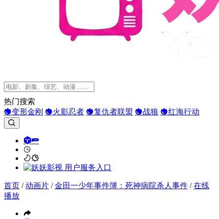
热门搜索
变形金刚
火影忍者
复仇者联盟
战狼
红海行动
首页
/
动画片
/
金田一少年事件簿：死神病院杀人事件
/
在线
播放