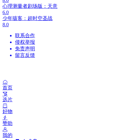
8.0
心理测量者剧场版：天意
6.0
少年骇客：超时空圣战
8.0
联系合作
侵权举报
免责声明
留言反馈
首页
选片
好物
赞助
我的