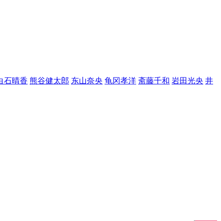
白石晴香
熊谷健太郎
东山奈央
龟冈孝洋
斋藤千和
岩田光央
井