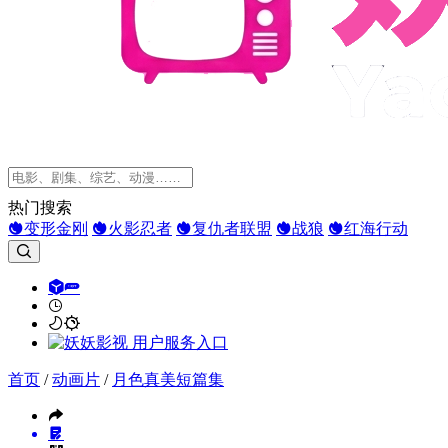
热门搜索
变形金刚
火影忍者
复仇者联盟
战狼
红海行动
首页
/
动画片
/
月色真美短篇集