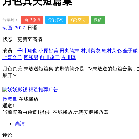
月色真美短篇集
分享到：
新浪微博
QQ 好友
QQ 空间
微信
动画
2017
日语
状态：更新至高清
演员：
千叶翔也
小原好美
田丸笃志
村川梨衣
笔村荣心
金子诚
上喜久子
冈和男
前川凉子
古川慎
月色真美 未放送短篇集 的剧情简介是 TV未放送的短篇合集
展开
倒叙
在线播放
通道1
当前资源由通道1提供--在线播放,无需安装播放器
高清
评论