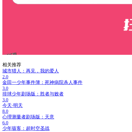
相关推荐
城市猎人：再见，我的爱人
2.0
金田一少年事件簿：死神病院杀人事件
3.0
排球少年剧场版：胜者与败者
3.0
今天·明天
8.0
心理测量者剧场版：天意
6.0
少年骇客：超时空圣战