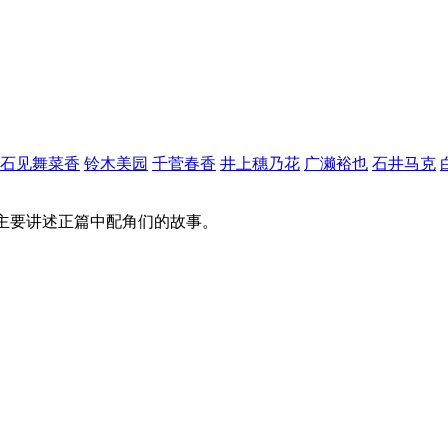
石见舞菜香
铃木美园
千菅春香
井上穗乃花
广濑裕也
石井马克
，主要讲述正篇中配角们的故事。