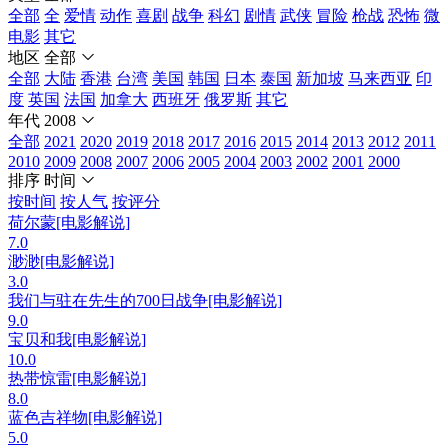
全部
全
爱情
动作
喜剧
战争
科幻
剧情
武侠
冒险
枪战
恐怖
微
电影
其它
地区
全部
全部
大陆
香港
台湾
美国
韩国
日本
泰国
新加坡
马来西亚
印
度
英国
法国
加拿大
西班牙
俄罗斯
其它
年代
2008
全部
2021
2020
2019
2018
2017
2016
2015
2014
2013
2012
2011
2010
2009
2008
2007
2006
2005
2004
2003
2002
2001
2000
排序
时间
按时间
按人气
按评分
荷尔蒙[电影解说]
7.0
渺渺[电影解说]
3.0
我们与驻在先生的700日战争[电影解说]
9.0
宝贝和我[电影解说]
10.0
热带惊雷[电影解说]
8.0
蓝色吉祥物[电影解说]
5.0