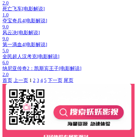
2.0
死亡飞车[电影解说]
1.0
夺宝奇兵4[电影解说]
9.0
风云决[电影解说]
9.0
第一滴血4[电影解说]
5.0
全民超人汉考克[电影解说]
6.0
纳尼亚传奇2：凯斯宾王子[电影解说]
2.0
首页
上一页
1
2
3
4
5
下一页
尾页