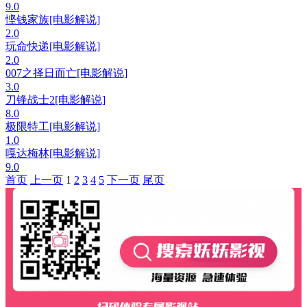
9.0
悭钱家族[电影解说]
2.0
玩命快递[电影解说]
2.0
007之择日而亡[电影解说]
3.0
刀锋战士2[电影解说]
8.0
极限特工[电影解说]
1.0
嘎达梅林[电影解说]
9.0
首页
上一页
1
2
3
4
5
下一页
尾页