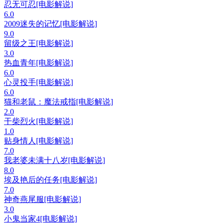
忍无可忍[电影解说]
6.0
2009迷失的记忆[电影解说]
9.0
留级之王[电影解说]
3.0
热血青年[电影解说]
6.0
心灵投手[电影解说]
6.0
猫和老鼠：魔法戒指[电影解说]
2.0
干柴烈火[电影解说]
1.0
贴身情人[电影解说]
7.0
我老婆未满十八岁[电影解说]
8.0
埃及艳后的任务[电影解说]
7.0
神奇燕尾服[电影解说]
3.0
小鬼当家4[电影解说]