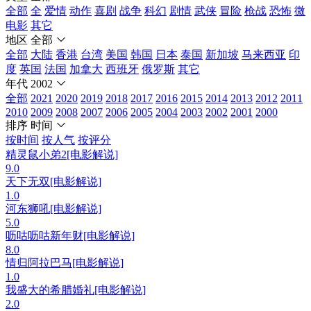
全部
全
爱情
动作
喜剧
战争
科幻
剧情
武侠
冒险
枪战
恐怖
微
电影
其它
地区
全部
全部
大陆
香港
台湾
美国
韩国
日本
泰国
新加坡
马来西亚
印
度
英国
法国
加拿大
西班牙
俄罗斯
其它
年代
2002
全部
2021
2020
2019
2018
2017
2016
2015
2014
2013
2012
2011
2010
2009
2008
2007
2006
2005
2004
2003
2002
2001
2000
排序
时间
按时间
按人气
按评分
精灵鼠小弟2[电影解说]
9.0
天下无双[电影解说]
1.0
河东狮吼[电影解说]
5.0
呖咕呖咕新年财[电影解说]
8.0
情归阿拉巴马[电影解说]
1.0
我盛大的希腊婚礼[电影解说]
2.0