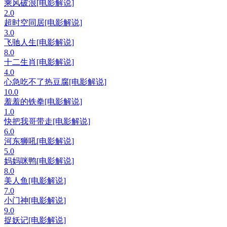
乘风破浪[电影解说]
2.0
超时空同居[电影解说]
3.0
飞驰人生[电影解说]
8.0
十二生肖[电影解说]
4.0
心急吃不了热豆腐[电影解说]
10.0
羞羞的铁拳[电影解说]
1.0
快把我哥带走[电影解说]
6.0
河东狮吼[电影解说]
5.0
妈妈咪鸭[电影解说]
8.0
美人鱼[电影解说]
7.0
小门神[电影解说]
9.0
捉妖记[电影解说]