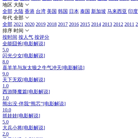
地区
大陆
全部
大陆
香港
台湾
美国
韩国
日本
泰国
新加坡
马来西亚
印度
年代
全部
全部
2021
2020
2019
2018
2017
2016
2015
2014
2013
2012
2011
2
排序
时间
按时间
按人气
按评分
全能囧爸[电影解说]
5.0
闪光少女[电影解说]
8.0
喜羊羊与灰太狼之牛气冲天[电影解说]
9.0
天下无双[电影解说]
1.0
西游降魔篇[电影解说]
1.0
熊出没·伴我“熊芯”[电影解说]
10.0
抓娃娃[电影解说]
5.0
大兵小将[电影解说]
2.0