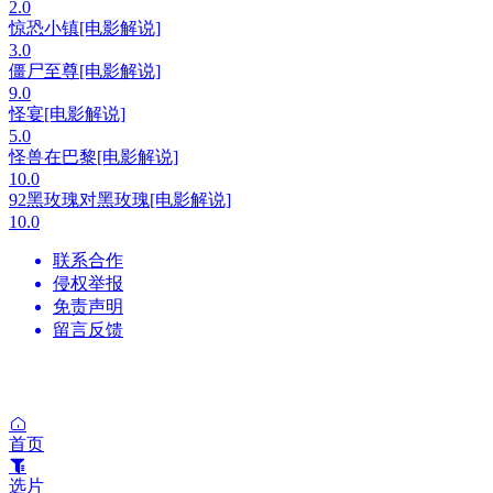
2.0
惊恐小镇[电影解说]
3.0
僵尸至尊[电影解说]
9.0
怪宴[电影解说]
5.0
怪兽在巴黎[电影解说]
10.0
92黑玫瑰对黑玫瑰[电影解说]
10.0
联系合作
侵权举报
免责声明
留言反馈
首页
选片