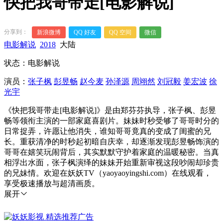
快把我哥带走[电影解说]
分享到：
新浪微博
QQ 好友
QQ 空间
微信
电影解说
2018
大陆
状态：电影解说
演员：
张子枫
彭昱畅
赵今麦
孙泽源
周翊然
刘冠毅
姜宏波
徐
光宇
《快把我哥带走[电影解说]》是由郑芬芬执导，张子枫、彭昱
畅等领衔主演的一部家庭喜剧片。妹妹时秒受够了哥哥时分的
日常捉弄，许愿让他消失，谁知哥哥竟真的变成了闺蜜的兄
长。重获清净的时秒起初暗自庆幸，却逐渐发现彭昱畅饰演的
哥哥在嬉笑玩闹背后，其实默默守护着家庭的温暖秘密。当真
相浮出水面，张子枫演绎的妹妹开始重新审视这段吵闹却珍贵
的兄妹情。欢迎在妖妖TV（yaoyaoyingshi.com）在线观看，
享受极速播放与超清画质。
展开