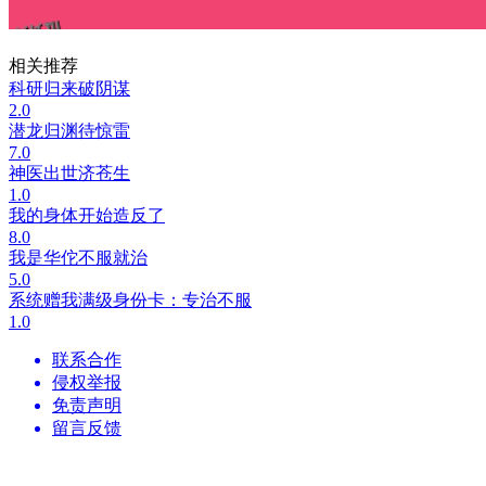
相关推荐
科研归来破阴谋
2.0
潜龙归渊待惊雷
7.0
神医出世济苍生
1.0
我的身体开始造反了
8.0
我是华佗不服就治
5.0
系统赠我满级身份卡：专治不服
1.0
联系合作
侵权举报
免责声明
留言反馈