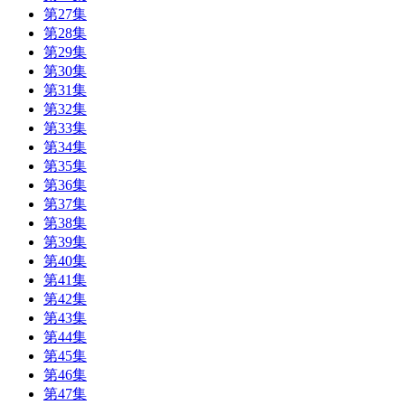
第27集
第28集
第29集
第30集
第31集
第32集
第33集
第34集
第35集
第36集
第37集
第38集
第39集
第40集
第41集
第42集
第43集
第44集
第45集
第46集
第47集