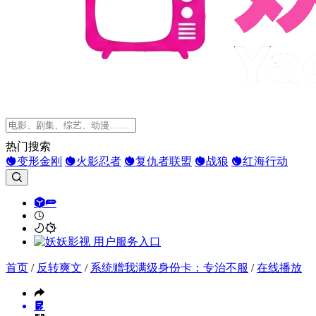
热门搜索
变形金刚
火影忍者
复仇者联盟
战狼
红海行动
首页
/
反转爽文
/
系统赠我满级身份卡：专治不服
/
在线播放