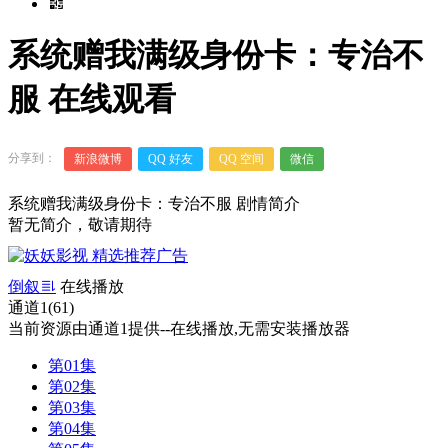
系统赠我满级身份卡：专治不
服 在线观看
分享到：
新浪微博
QQ 好友
QQ 空间
微信
系统赠我满级身份卡：专治不服 剧情简介
暂无简介，敬请期待
倒叙
在线播放
通道1(61)
当前资源由通道1提供--在线播放,无需安装播放器
第01集
00:00
/
0:00
第02集
第03集
第04集